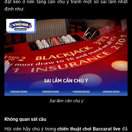
đặt kèo ở nền tảng cần chú ý tránh một số sai lầm nhất
định như:
Sai lầm cần chú ý
Không quan sát cầu
Hội viên hãy chú ý trong
chiến thuật chơi Baccarat live
đã