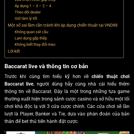
Áp dụng 1 – 3 – 2 – 4
Theo dõi dealer
Giữ tâm lý tốt
Một số sai lầm cần tránh khi áp dụng chiến thuật tại VND88
Không quan sát cầu
Lạm dụng gấp thếp
Không biết thay đổi mẹo
Lời kết
Baccarat live và thông tin cơ bản
Trước khi cùng tìm hiểu kỹ hơn về
chiến thuật chơi
Baccarat live
, người dùng hãy cùng nhà cái hiểu thêm
thông tin về Baccarat. Đây là một trong những tựa game
thường xuất hiện trong sảnh cược casino và sở hữu một lối
chơi khá độc lạ với 3 cửa cược chính. Các cửa chơi sẽ lần
lượt là Player, Banker và Tie, dựa vào phán đoán của bản
thân để bet thủ tiến hành đặt cược.