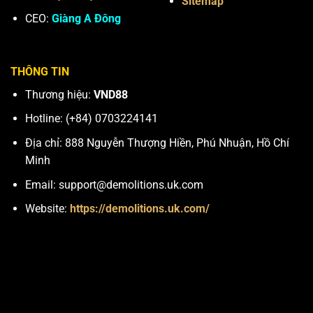
Sitemap
CEO:
Giàng A Đông
THÔNG TIN
Thương hiệu:
VND88
Hotline: (+84) 0703224141
Địa chỉ: 888 Nguyễn Thượng Hiền, Phú Nhuận, Hồ Chí
Minh
Email:
support@demolitions.uk.com
Website:
https://demolitions.uk.com/
Hastags: #vnd88 #taigamevnd88 #vnd88apk
#vnd88link#vnd88dangnhap#vnd88banweb