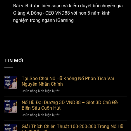
Bài viết được biên soạn và kiểm duyệt bởi chuyên gia
Giàng A Đông - CEO VND88 với hơn 5 năm kinh
nghiệm trong ngành iGaming
TIN MỚI
Tại Sao Chơi Nổ Hũ Không Nổ Phân Tích Vài
Nguyên Nhân Chính
Chức năng bình luận bị tắt
ở
Tại
Sao
Nổ Hũ Đại Dương 3D VND88 – Slot 3D Chủ Đề
Chơi
Biển Sâu Cuốn Hút
Nổ
Chức năng bình luận bị tắt
ở
Hũ
Nổ
Không
Hũ
Giải Thích Chiến Thuật 100-200-300 Trong Nổ Hũ
Nổ
Đại
Phân