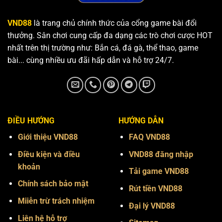
VND88
là trang chủ chính thức của cổng game bài đổi
thưởng. Sân chơi cung cấp đa dạng các trò chơi cược HOT
nhất trên thị trường như: Bắn cá, đá gà, thể thao, game
bài... cùng nhiều ưu đãi hấp dẫn và hỗ trợ 24/7.
ĐIỀU HƯỚNG
HƯỚNG DẪN
Giới thiệu VND88
FAQ VND88
Điều kiện và điều
VND88 đăng nhập
khoản
Tải game VND88
Chính sách bảo mật
Rút tiền VND88
Miiễn trừ trách nhiệm
Đại lý VND88
Liên hệ hỗ trợ