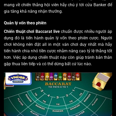
mang về chiến thắng hội viên hãy chú ý tới cửa Banker để
gia tăng khả năng nhận thưởng.
Quản lý vốn theo phiên
Chiến thuật chơi Baccarat live
chuẩn được nhiều người áp
dụng đó là tiến hành quản lý vốn theo phiên cược. Người
chơi không nên đặt all in một ván chơi duy nhất mà hãy
tiến hành chia nhỏ tiền cược nhằm nâng cao tỷ lệ thắng tốt
hơn. Việc áp dụng chiến thuật này còn giúp tránh bản thân
gặp thua liên tiếp và có thể dừng bất cứ lúc nào.