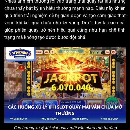
Nhiều anh em thường rơi vào trạng thái quay rất lâu nhưng
chưa thấy bất kỳ tín hiệu thưởng mạnh nào. Điều này khiến
quá trình trải nghiệm dễ bị gián đoạn và tạo cảm giác thất
vọng khi kết quả chưa như kỳ vọng. Dưới đây là cách cải
giúp phiên quay trở nên hiệu quả cũng như hạn chế tình
trạng mà không tạo được bước đột phá.
Các hướng xử lý khi slot quay mãi vẫn chưa mở thưởng