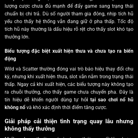
lượng cược chưa đủ mạnh để đẩy game sang trạng thái
chuẩn bị chi trả. Dù số người tham gia đông, nhịp tích hũ
yếu cho thấy hệ thống vẫn đang giữ ở pha thấp. Tốc độ
tích hũ này thường là dấu hiệu rõ rệt cho thấy slot khó tạo
thưởng lớn.
Biểu tượng đặc biệt xuất hiện thưa và chưa tạo ra biến
động
Wild và Scatter thường đóng vai trò báo hiệu thay đổi chu
kỳ, nhưng khi xuất hiện thưa, slot vẫn nằm trong trạng thái
thấp. Ngay cả khi xuất hiện, các biểu tượng này không tạo
ra chuỗi thưởng, cho thấy game chưa chuyển pha. Đây là
tín hiệu dễ khiến người dùng tự hỏ
i tại sao chơi nổ hũ
không nổ
và khó xác định thời điểm tăng cược.
Giải pháp cải thiện tình trạng quay lâu nhưng
không thấy thưởng