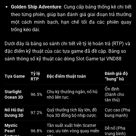
Golden Ship Adventure
: Cung cấp bảng thống kê chi tiết
theo từng phiên, giúp bạn đánh giá giai đoạn trả thưởng
một cách minh bạch, hạn chế tối đa các phiên quay
trống kéo dài.
Dưới đây là bảng so sánh chi tiết về tỷ lệ hoàn trả (RTP) và
đặc điểm kỹ thuật của các tựa game đã đề cập. Bảng so
sánh thông số kỹ thuật các dòng Slot Game tại VND88
Tỷ lệ
Đánh giá độ
Tựa Game
Đặc điểm thuật toán
RTP
“bung” hũ
Ổn định
Starlight
Chu kỳ thưởng ngắn, nổ hũ
96.5%
(Dành cho
Ocean 3D
nhỏ liên tục.
tân thủ)
Nổ Hũ Đại
Quỹ thưởng tích lũy lớn, đồ
Cực cao (Pha
97.2%
Dương 3D
họa 3D đồng bộ nhịp cược.
bung mạnh)
Mystic
Tần suất xuất hiện Scatter
Dễ nổ (Pha
Pearl
96.8%
cao, ưu tiên vòng quay miễn
trung bình)