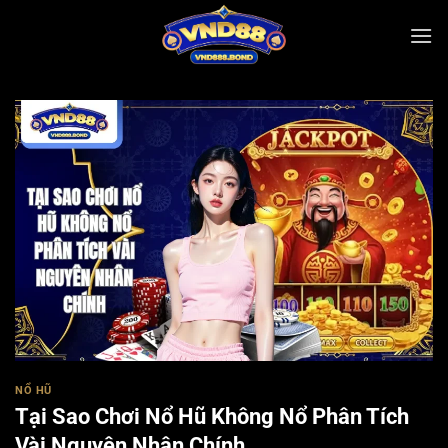
Bỏ
qua
nội
dung
NỔ HŨ
Tại Sao Chơi Nổ Hũ Không Nổ Phân Tích
Vài Nguyên Nhân Chính