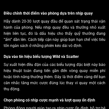
Điều chỉnh thời điểm vào phòng dựa trên nhịp quay
Hãy dành 20-30 lượt quay đầu để quan sát trạng thái vận
hành của phòng. Nếu nhịp quay đều và thưởng nhỏ xuất
hiện liên tục, đó là dấu hiệu cho thấy quỹ thưởng đang
“ấm” dần lên. Cách tiếp cận này giúp bạn hạn chế việc tiêu
tốn ngân sách ở những phiên kéo dài vô định.
Dựa vào tín hiệu biểu tượng Wild và Scatter
Sự xuất hiện đều đặn của các biểu tượng đặc biệt này báo
hiệu thuật toán đang tiến gần đến vòng quay miễn phí
hoặc tính năng thưởng thêm. Đây là thời điểm vàng để bạn
cân nhắc tăng mức cược đúng lúc thay vì quay một cách
thụ động.
Chọn phòng có nhịp cược mạnh và lượt quay ổn định
Phòng đông người giúp tạo ra nhịp cược ổn định, hỗ trợ hệ