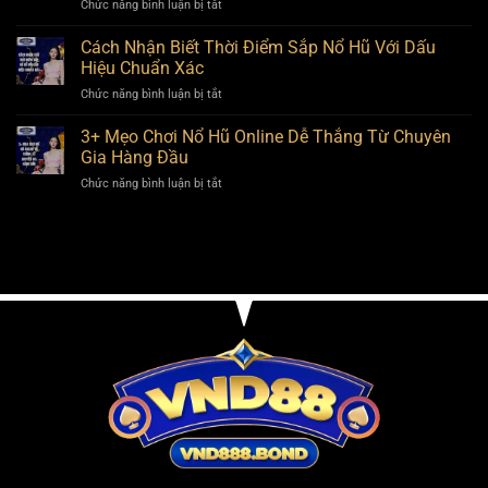
Chức năng bình luận bị tắt
ở
3D
Vài
Giải
VND88
Nguyên
Thích
Cách Nhận Biết Thời Điểm Sắp Nổ Hũ Với Dấu
–
Nhân
Chiến
Slot
Hiệu Chuẩn Xác
Chính
Thuật
3D
Chức năng bình luận bị tắt
ở
100-
Chủ
Cách
200-
Đề
Nhận
3+ Mẹo Chơi Nổ Hũ Online Dễ Thắng Từ Chuyên
300
Biển
Biết
Trong
Gia Hàng Đầu
Sâu
Thời
Nổ
Cuốn
Chức năng bình luận bị tắt
ở
Điểm
Hũ
Hút
3+
Sắp
Là
Mẹo
Nổ
Gì
Chơi
Hũ
Dễ
Nổ
Với
Hiểu
Hũ
Dấu
Online
Hiệu
Dễ
Chuẩn
Thắng
Xác
Từ
Chuyên
Gia
Hàng
Đầu