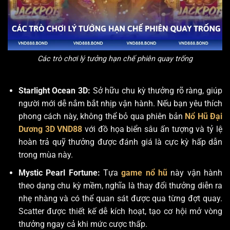
Các trò chơi lý tưởng hạn chế phiên quay trống
Starlight Ocean 3D:
Sở hữu chu kỳ thưởng rõ ràng, giúp
người mới dễ nắm bắt nhịp vận hành. Nếu bạn yêu thích
phong cách này, không thể bỏ qua phiên bản
Nổ Hũ Đại
Dương 3D VND88
với đồ họa biển sâu ấn tượng và tỷ lệ
hoàn trả quỹ thưởng được đánh giá là cực kỳ hấp dẫn
trong mùa này.
Mystic Pearl Fortune:
Tựa
game nổ hũ
này vận hành
theo dạng chu kỳ mềm, nghĩa là thay đổi thưởng diễn ra
nhẹ nhàng và có thể quan sát được qua từng đợt quay.
Scatter được thiết kế dễ kích hoạt, tạo cơ hội mở vòng
thưởng ngay cả khi mức cược thấp.