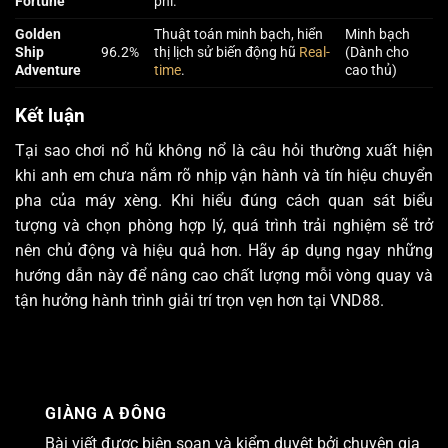
Fortune
phí.
Golden
Thuật toán minh bạch, hiển
Minh bạch
Ship
96.2%
thị lịch sử biến động hũ
Real-
(Dành cho
Adventure
time
.
cao thủ)
Kết luận
Tại sao chơi nổ hũ không nổ là câu hỏi thường xuất hiện
khi anh em chưa nắm rõ nhịp vận hành và tín hiệu chuyển
pha của máy xèng. Khi hiểu đúng cách quan sát biểu
tượng và chọn phòng hợp lý, quá trình trải nghiệm sẽ trở
nên chủ động và hiệu quả hơn. Hãy áp dụng ngay những
hướng dẫn này để nâng cao chất lượng mỗi vòng quay và
tận hưởng hành trình giải trí trọn vẹn hơn tại VND88.
GIÀNG A ĐÔNG
Bài viết được biên soạn và kiểm duyệt bởi chuyên gia