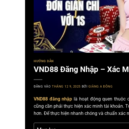
HƯỚNG DẪN
VND88 Đăng Nhập – Xác Mi
ĐĂNG VÀO
THÁNG 12 9, 2025
BỞI
GIÀNG A ĐÔNG
VND88 đăng nhập
là hoạt động quen thuộc 
cũng cần phải thực hiện xác minh tài khoản. 
hơn. Để thực hiện nhanh chóng và chuẩn xác n