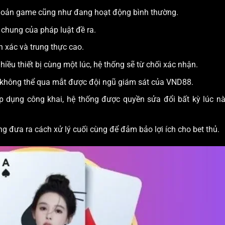
i khoản game cũng như đang hoạt động bình thường.
 chung của pháp luật đề ra.
n xác và trung thực cao.
iều thiết bị cùng một lúc, hệ thống sẽ từ chối xác nhận.
 không thể qua mắt được đội ngũ giám sát của VND88.
p dụng công khai, hệ thống được quyền sửa đổi bất kỳ lúc n
g đưa ra cách xử lý cuối cùng để đảm bảo lợi ích cho bet thủ.