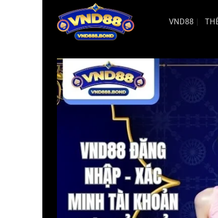
Bỏ
qua
VND88
TH
nội
dung