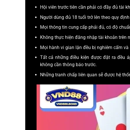
Hội viên trước tiên cần phải có đầy đủ tà
Người dùng đủ 18 tuổi trở lên theo quy định
Mọi thông tin cung cấp phải đủ, có độ chuẩ
Không thực hiện đăng nhập tài khoản trên nh
Mọi hành vi gian lận đều bị nghiêm cấm và
Tất cả những điều kiện được đặt ra đều á
không cần thông báo trước.
Những tranh chấp liên quan sẽ được hệ thốn