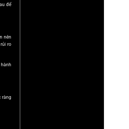
au để
ân nên
rủi ro
n hành
 ràng