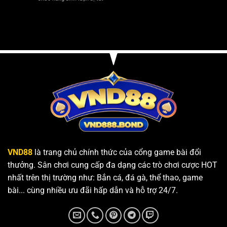
Điểm
Hũ
Hút
3+
Sắp
Là
Mẹo
Nổ
Gì
Chơi
Hũ
Dễ
Nổ
Với
Hiểu
Hũ
Dấu
Online
Hiệu
Dễ
Chuẩn
Thắng
Xác
Từ
Chuyên
Gia
Hàng
Đầu
VND88
là trang chủ chính thức của cổng game bài đổi
thưởng. Sân chơi cung cấp đa dạng các trò chơi cược HOT
nhất trên thị trường như: Bắn cá, đá gà, thể thao, game
bài... cùng nhiều ưu đãi hấp dẫn và hỗ trợ 24/7.