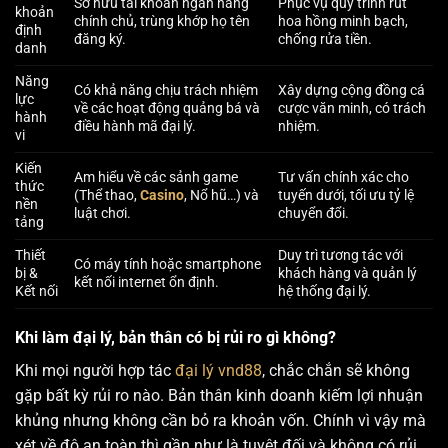
Sở hữu tài khoản ngân hàng
Phục vụ quy trình rút
khoản
chính chủ, trùng khớp họ tên
hoa hồng minh bạch,
định
đăng ký.
chống rửa tiền.
danh
Năng
Có khả năng chịu trách nhiệm
Xây dựng cộng đồng cá
lực
về các hoạt động quảng bá và
cược văn minh, có trách
hành
điều hành mã đại lý.
nhiệm.
vi
Kiến
Am hiểu về các sảnh game
Tư vấn chính xác cho
thức
(Thể thao,
Casino
, Nổ hũ…) và
tuyến dưới, tối ưu tỷ lệ
nền
luật chơi.
chuyển đổi.
tảng
Thiết
Duy trì tương tác với
Có máy tính hoặc smartphone
bị &
khách hàng và quản lý
kết nối internet ổn định.
Kết nối
hệ thống đại lý.
Khi làm đại lý, bản thân có bị rủi ro gì không?
Khi mọi người hợp tác
đại lý vnd88
, chắc chắn sẽ không
gặp bất kỳ rủi ro nào. Bản thân kinh doanh kiếm lợi nhuận
khủng nhưng không cần bỏ ra khoản vốn. Chính vì vậy mà
xét về độ an toàn thì gần như là tuyệt đối và không có rủi