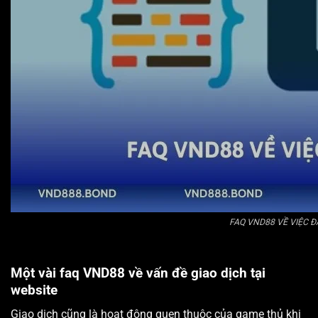
FAQ VND88 VỀ VIỆC 
Một vài faq VND88 về vấn đề giao dịch tại
website
Giao dịch cũng là hoạt động quen thuộc của game thủ khi