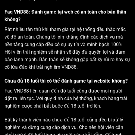
Faq VND88: Đánh game tại web có an toàn cho bản thân
không?
Rất nhiều tân thủ khi tham gia tại hệ thống đều thắc mắc
về độ an toàn. Chúng tôi xin khẳng định các dịch vụ mà
nền tảng cung cấp đều có sự uy tín và minh bạch 100%.
Hội viên trải nghiệm sẽ nhận về đầy đủ quyền lợi và đảm
bảo lành mạnh. Bản thân sẽ không gặp bất kỳ rủi ro hay sự
cố lừa đảo khi trải nghiệm VND88.
Chưa đủ 18 tuổi thì có thể đánh game tại website không?
Faq VND88 liên quan đến độ tuổi cũng được mọi người
đặt ra liên tục. Với quy định của hệ thống, khách hàng trải
nghiệm cược phải bắt buộc đủ 18 tuổi trở lên.
Bất kỳ thành viên nào chưa đủ 18 tuổi cũng đều bị xử lý
nghiêm và dừng cung cấp dịch vụ. Cho nên hội viên cần
phải chú ý độ tuổi tham gia một cách kỹ lưỡng để tránh