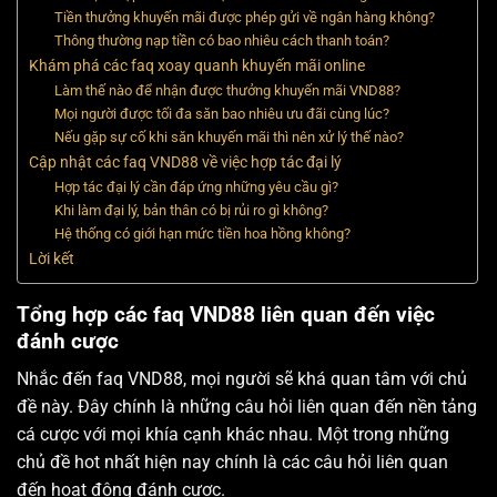
Tiền thưởng khuyến mãi được phép gửi về ngân hàng không?
Thông thường nạp tiền có bao nhiêu cách thanh toán?
Khám phá các faq xoay quanh khuyến mãi online
Làm thế nào để nhận được thưởng khuyến mãi VND88?
Mọi người được tối đa săn bao nhiêu ưu đãi cùng lúc?
Nếu gặp sự cố khi săn khuyến mãi thì nên xử lý thế nào?
Cập nhật các faq VND88 về việc hợp tác đại lý
Hợp tác đại lý cần đáp ứng những yêu cầu gì?
Khi làm đại lý, bản thân có bị rủi ro gì không?
Hệ thống có giới hạn mức tiền hoa hồng không?
Lời kết
Tổng hợp các faq VND88 liên quan đến việc
đánh cược
Nhắc đến faq VND88, mọi người sẽ khá quan tâm với chủ
đề này. Đây chính là những câu hỏi liên quan đến nền tảng
cá cược với mọi khía cạnh khác nhau. Một trong những
chủ đề hot nhất hiện nay chính là các câu hỏi liên quan
đến hoạt động đánh cược.