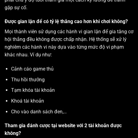
gặp sự cố.
Được gian lận để có tỷ lệ thắng cao hơn khi chơi không?
Mọi thành viên sử dụng các hành vi gian lận để gia tăng cơ
hội thắng đều không được chấp nhận. Hệ thống sẽ xử lý
nghiêm các hành vi này dựa vào từng mức độ vi phạm
khác nhau. Ví dụ như:
Cảnh cáo game thủ
Thu hồi thưởng
Tạm khóa tài khoản
Khoá tài khoản
Cho vào danh sách đen,…
Tham gia đánh cược tại website với 2 tài khoản được
không?