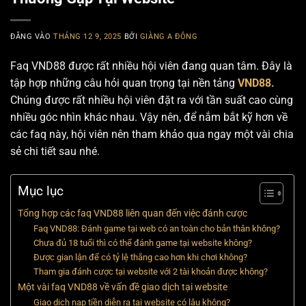
ĐĂNG VÀO
THÁNG 12 9, 2025
BỞI
GIÀNG A ĐÔNG
Faq VND88 được rất nhiều hội viên đang quan tâm. Đây là
tập hợp những câu hỏi quan trọng tại nền tảng
VND88.
Chúng được rất nhiều hội viên đặt ra với tần suất cao cùng
nhiều góc nhìn khác nhau. Vậy nên, để nắm bắt kỹ hơn về
các faq này, hội viên nên tham khảo qua ngay một vài chia
sẻ chi tiết sau nhé.
Mục lục
Tổng hợp các faq VND88 liên quan đến việc đánh cược
Faq VND88: Đánh game tại web có an toàn cho bản thân không?
Chưa đủ 18 tuổi thì có thể đánh game tại website không?
Được gian lận để có tỷ lệ thắng cao hơn khi chơi không?
Tham gia đánh cược tại website với 2 tài khoản được không?
Một vài faq VND88 về vấn đề giao dịch tại website
Giao dịch nạp tiền diễn ra tại website có lâu không?