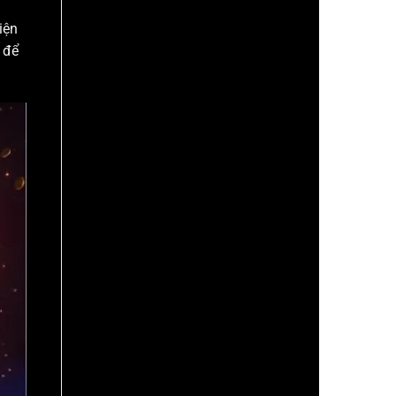
iện
 để