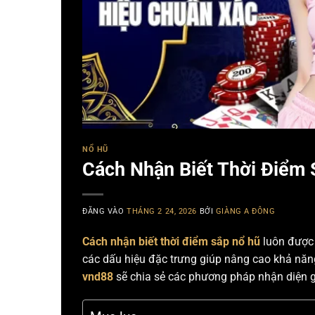
NỔ HŨ
Cách Nhận Biết Thời Điểm 
ĐĂNG VÀO
THÁNG 2 24, 2026
BỞI
GIÀNG A ĐÔNG
Cách nhận biết thời điểm sắp nổ hũ
luôn được 
các dấu hiệu đặc trưng giúp nâng cao khả năng
vnd88
sẽ chia sẻ các phương pháp nhận diện gi