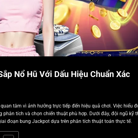
Sắp Nổ Hũ Với Dấu Hiệu Chuẩn Xác
quan tâm vì ảnh hưởng trực tiếp đến hiệu quả chơi. Việc hiểu 
 phân tích và chọn chiến thuật phù hợp. Dưới đây, đội ngũ kỹ t
ai đoạn bung Jackpot dựa trên phân tích thuật toán thực tế.