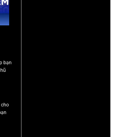
úp bạn
 hũ
 cho
oạn