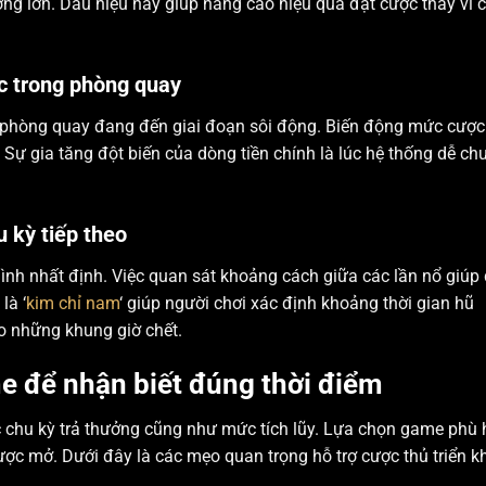
ng lớn. Dấu hiệu này giúp nâng cao hiệu quả đặt cược thay vì c
c trong phòng quay
 phòng quay đang đến giai đoạn sôi động. Biến động mức cược
 Sự gia tăng đột biến của dòng tiền chính là lúc hệ thống dễ ch
u kỳ tiếp theo
ình nhất định. Việc quan sát khoảng cách giữa các lần nổ giúp
là ‘
kim chỉ nam
‘ giúp người chơi xác định khoảng thời gian hũ
o những khung giờ chết.
e để nhận biết đúng thời điểm
 chu kỳ trả thưởng cũng như mức tích lũy. Lựa chọn game phù
được mở. Dưới đây là các mẹo quan trọng hỗ trợ cược thủ triển k