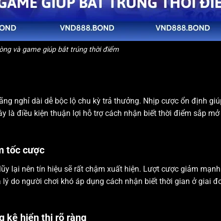
òng và game giúp bắt trúng thời điểm
ng nghỉ dài dễ bộc lộ chu kỳ trả thưởng. Nhịp cược ổn định gi
Đây là điều kiện thuận lợi hỗ trợ cách nhận biết thời điểm sắp mở
m tốc cược
ũy lại nên tín hiệu sẽ rất chậm xuất hiện. Lượt cược giảm mạnh
lý do người chơi khó áp dụng cách nhận biết thời gian ở giai đ
 kê hiển thị rõ ràng