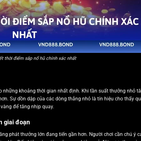
ết thời điểm sắp nổ hũ chính xác nhất
o những khoảng thời gian nhất định. Khi tần suất thưởng nhỏ t
ơn. Sự dồn dập của các dòng thắng nhỏ là tín hiệu cho thấy q
 vàng để tăng nhịp quay.
n giai đoạn
ăng phát thưởng lớn đang tiến gần hơn. Người chơi cần chú ý c