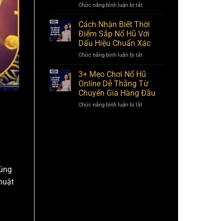
Chức năng bình luận bị tắt
ở
VND88
Nhân
Giải
–
Chính
Thích
Slot
Cách Nhận Biết Thời
Chiến
3D
Điểm Sắp Nổ Hũ Với
Thuật
Chủ
Dấu Hiệu Chuẩn Xác
100-
Đề
Chức năng bình luận bị tắt
ở
200-
Biển
Cách
300
Sâu
Nhận
Trong
3+ Mẹo Chơi Nổ Hũ
Cuốn
Biết
Nổ
Hút
Online Dễ Thắng Từ
Thời
Hũ
Chuyên Gia Hàng Đầu
Điểm
Là
Chức năng bình luận bị tắt
ở
Sắp
Gì
3+
Nổ
Dễ
Mẹo
Hũ
Hiểu
Chơi
Với
Nổ
Dấu
Hũ
Hiệu
Online
Chuẩn
Dễ
Xác
đúng
Thắng
huật
Từ
Chuyên
Gia
Hàng
Đầu